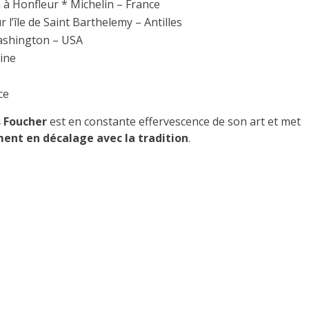
 à Honfleur * Michelin – France
 l’île de Saint Barthelemy – Antilles
Washington – USA
ine
ce
s Foucher
est en constante effervescence de son art et met
ment en décalage avec la tradition
.