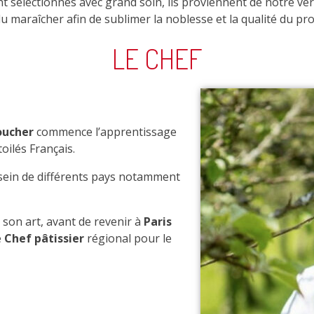
ont sélectionnés avec grand soin, ils proviennent de notre v
 du maraîcher afin de sublimer la noblesse et la qualité du pr
LE CHEF
oucher
commence l’apprentissage
oilés Français.
u sein de différents pays notamment
son art, avant de revenir à
Paris
e
Chef pâtissier
régional pour le