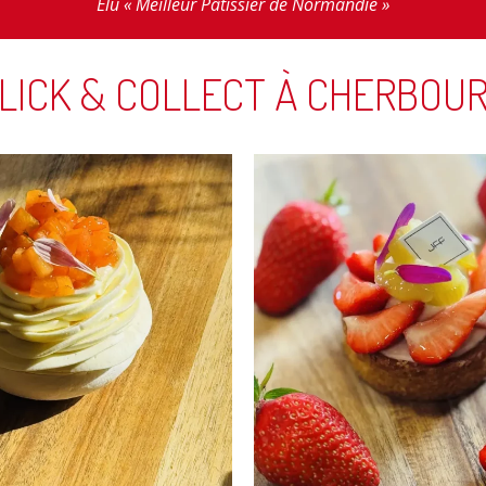
Élu « Meilleur Pâtissier de Normandie »
LICK & COLLECT À CHERBOU